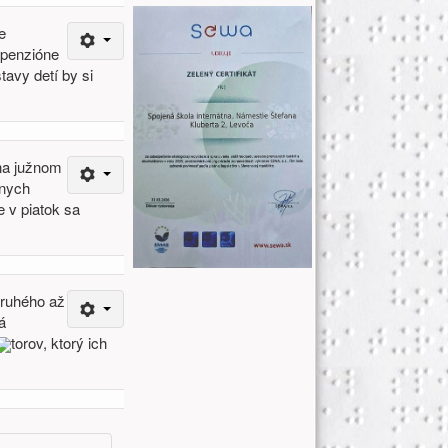
e
v penzióne
tavy detí by si
 na južnom
lnych
 v piatok sa
druhého až
á
torov, ktorý ich