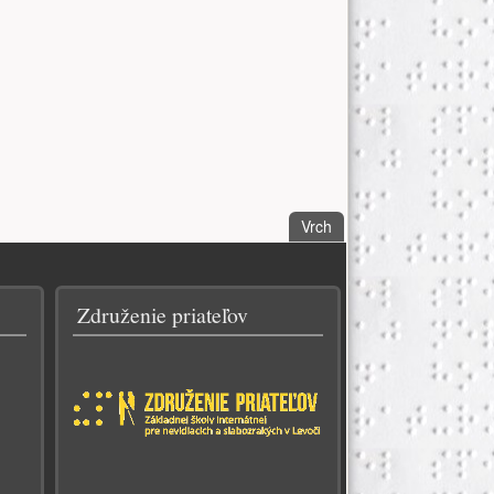
. Choď na vrch stánky.
Vrch
Združenie priateľov