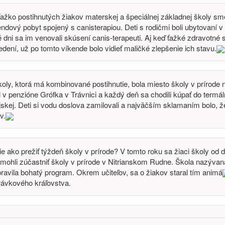
ažko postihnutých žiakov materskej a špeciálnej základnej školy sm
endový pobyt spojený s canisterapiou. Deti s rodičmi boli ubytovaní 
é dni sa im venovali skúsení canis-terapeuti. Aj keď ťažké zdravotné s
edení, už po tomto víkende bolo vidieť maličké zlepšenie ich stavu.
oly, ktorá má kombinované postihnutie, bola miesto školy v prírode
 v penzióne Grófka v Trávnici a každý deň sa chodili kúpať do termá
kej. Deti si vodu doslova zamilovali a najväčším sklamaním bolo, že
v.
e ako prežiť týždeň školy v prírode? V tomto roku sa žiaci školy od 
 mohli zúčastniť školy v prírode v Nitrianskom Rudne. Škola nazývan
pravila bohatý program. Okrem učiteľov, sa o žiakov staral tím animá
rávkového kráľovstva.