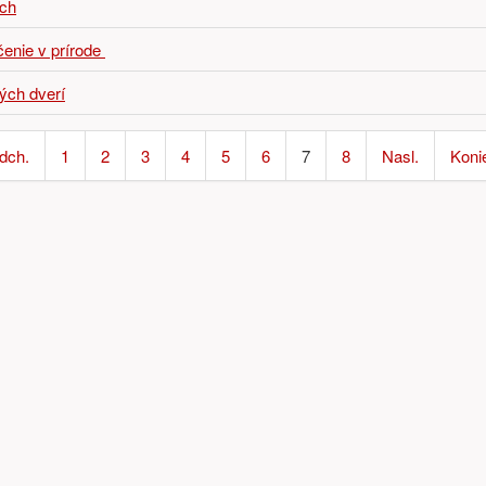
ch
čenie v prírode
ých dverí
dch.
1
2
3
4
5
6
7
8
Nasl.
Koni