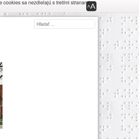
cookies sa nezdielajú s tretími stranami.
Panel nástroj
Panel prístupnosti
Hľadaj
Hľadať ...