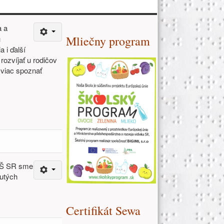
Ďalšie zdroje (pravý stĺpe
a a
Mliečny program
u
a i ďalší
rozvíjať u rodičov
 viac spoznať
VaŠ SR sme
nutých
.
Certifikát Sewa