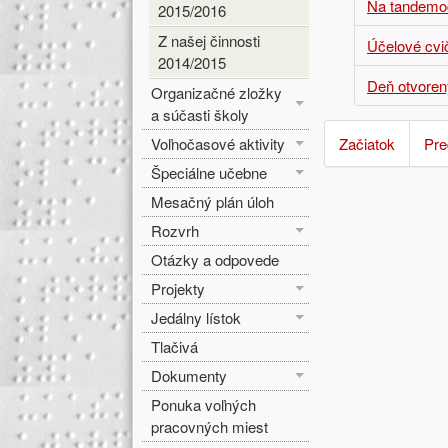
Na tandemo
2015/2016
Z našej činnosti
Účelové cvi
2014/2015
Deň otvoren
Organizačné zložky
a súčasti školy
Voľnočasové aktivity
Začiatok
Pre
Špeciálne učebne
Mesačný plán úloh
Rozvrh
Otázky a odpovede
Projekty
Jedálny lístok
Tlačivá
Dokumenty
Ponuka voľných
pracovných miest