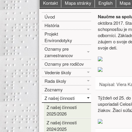
Hlavné menu
Kontakt
Mapa stránky
English
Mapa
Bočné menu
Hlavná o
Naučme sa spolu
Úvod
októbra 2017. Sta
História
schopnosťou je mim
Projekt
odborníci. Základ
Environdotyky
záujem o svoje d
svoje deti.
Oznamy pre
zamestnancov
Oznamy pre rodičov
Vedenie školy
Rada školy
Napísal:
Viera K
Zoznamy
Týždeň od 25. do
Z našej činnosti
usporiadali Celo
Z našej činnosti
žiakov. Žiaci súťa
2025/2026
Z našej činnosti
2024/2025