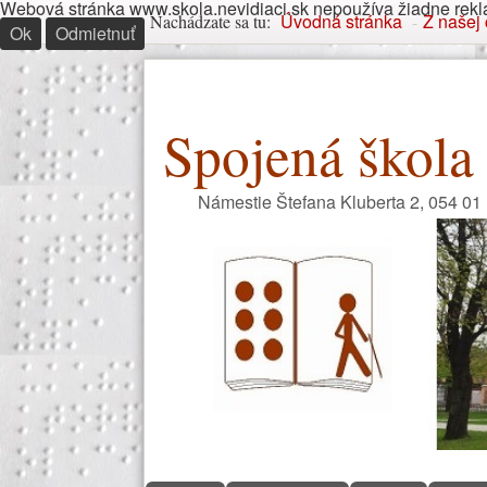
Webová stránka www.skola.nevidiaci.sk nepoužíva žiadne reklam
Nachádzate sa tu
Úvodná stránka
Z našej 
Nachádzate sa tu:
-
Ok
Odmietnuť
Spojená škola 
Námestie Štefana Kluberta 2, 054 01