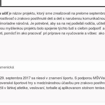
bsah
 učiť
je názov projektu, ktorý sme zrealizovali na prelome septembr
rostlivosť o zrakovo postihnuté deti a deti s narušenou komunikačno
oriadne náročná. Je potrebné, aby sa na nej podieľali rodičia, učiteli
nou myšlienkou projektu bolo spojenie týchto ľudí s cieľom podporiť a 
eti, pomôcť im ako pracovať pri príprave na vyučovanie a vôbec ako
amenická
 29. septembra 2017 sa niesol v znamení športu. S podporou MŠV
slovenské športové hry s medzinárodnou účasťou pre zrakovo postih
žili v ľahkej atletike, veslovaní, torballe aj aplikovanom stolnom tenise