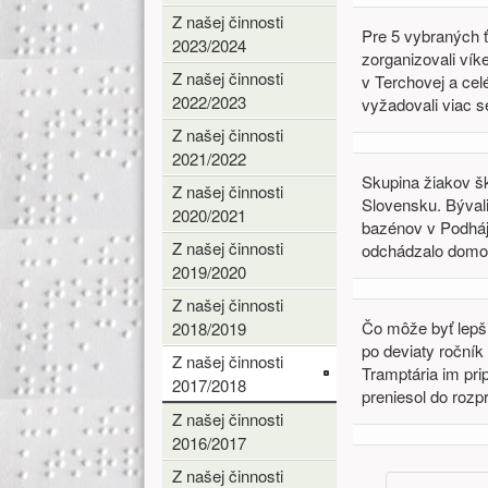
Z našej činnosti
Pre 5 vybraných ť
2023/2024
zorganizovali vík
Z našej činnosti
v Terchovej a cel
2022/2023
vyžadovali viac s
Z našej činnosti
2021/2022
Skupina žiakov šk
Z našej činnosti
Slovensku. Bývali
2020/2021
bazénov v Podhájs
Z našej činnosti
odchádzalo domo
2019/2020
Z našej činnosti
Čo môže byť lepši
2018/2019
po deviaty ročník
Z našej činnosti
Tramptária im pri
2017/2018
preniesol do rozp
Z našej činnosti
2016/2017
Z našej činnosti