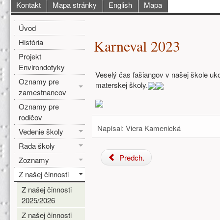
Hlavné menu
Kontakt
Mapa stránky
English
Mapa
Bočné menu
Hlavná obsah
Úvod
Karneval 2023
História
Projekt
Environdotyky
Veselý čas fašiangov v našej škole uko
Oznamy pre
materskej školy.
zamestnancov
Oznamy pre
rodičov
Napísal:
Viera Kamenická
Vedenie školy
Rada školy
Predch.
Zoznamy
Z našej činnosti
Z našej činnosti
2025/2026
Z našej činnosti