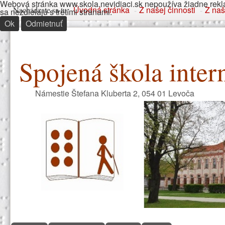
Webová stránka www.skola.nevidiaci.sk nepoužíva žiadne rekla
Nachádzate sa tu
Úvodná stránka
Z našej činnosti
Z naš
Nachádzate sa tu:
-
-
sa nezdielajú s tretími stranami.
Ok
Odmietnuť
Spojená škola inter
Námestie Štefana Kluberta 2, 054 01 Levoča