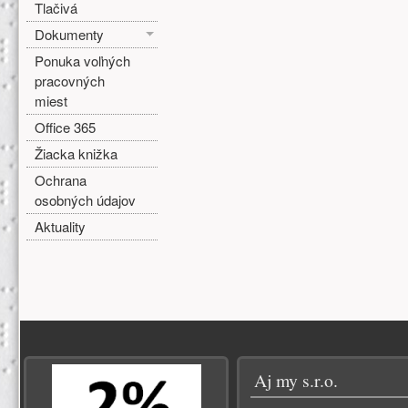
Tlačivá
Dokumenty
Ponuka voľných
pracovných
miest
Office 365
Žiacka knižka
Ochrana
osobných údajov
Aktuality
Zápätie
Aj my s.r.o.