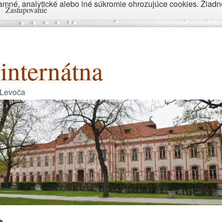
né, analytické alebo iné súkromie ohrozujúce cookies. Žiadne 
-
Zastupovanie
internátna
 Levoča