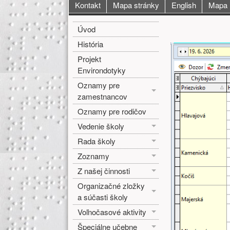
Hlavné menu
Kontakt
Mapa stránky
English
Mapa
Bočné menu
Hlavná o
Úvod
História
Projekt
Environdotyky
Oznamy pre
zamestnancov
Oznamy pre rodičov
Vedenie školy
Rada školy
Zoznamy
Z našej činnosti
Organizačné zložky
a súčasti školy
Voľnočasové aktivity
Špeciálne učebne