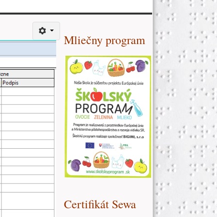
Ďalšie zdroje (pravý stĺpe
Mliečny program
Certifikát Sewa