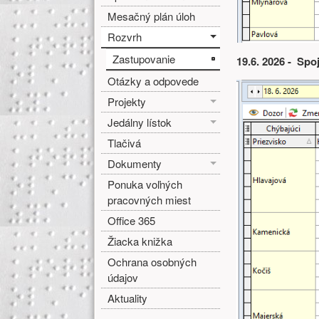
Mesačný plán úloh
Rozvrh
Zastupovanie
19.6. 2026 - Spo
Otázky a odpovede
Projekty
Jedálny lístok
Tlačivá
Dokumenty
Ponuka voľných
pracovných miest
Office 365
Žiacka knižka
Ochrana osobných
údajov
Aktuality