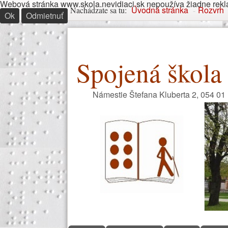
Webová stránka www.skola.nevidiaci.sk nepoužíva žiadne reklam
Nachádzate sa tu
Úvodná stránka
Rozvrh
Nachádzate sa tu:
-
Ok
Odmietnuť
Spojená škola 
Námestie Štefana Kluberta 2, 054 01