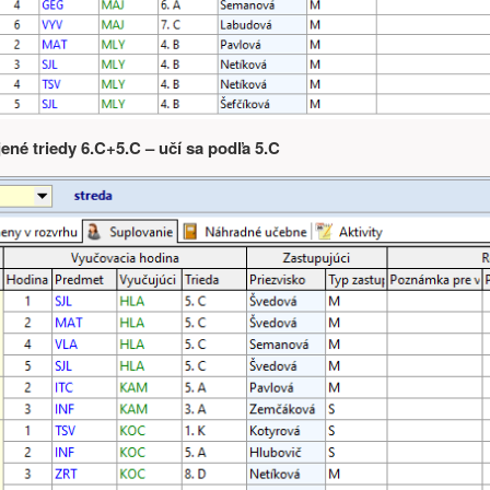
jené triedy 6.C+5.C – učí sa podľa 5.C