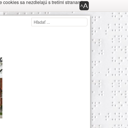
cookies sa nezdielajú s tretími stranami.
Panel nástroj
Panel prístupnosti
Hľadaj
Hľadať ...