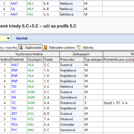
jené triedy 6.C+5.C – učí sa podľa 5.C