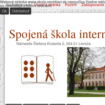
Webová stránka www.skola.nevidiaci.sk nepoužíva žiadne rekla
Nachádzate sa tu
Úvodná stránka
Rozvrh
Zastupovanie
Nachádzate sa tu:
-
-
sa nezdielajú s tretími stranami.
Ok
Odmietnuť
Spojená škola inter
Námestie Štefana Kluberta 2, 054 01 Levoča