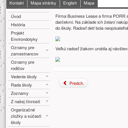
Hlavné menu
Kontakt
Mapa stránky
English
Mapa
Bočné menu
Hlavná obsah
Firma Business Lease a firma PORR sa
Úvod
darčekmi. Na základe ich želaní nakúpil
História
do školy. Radosť detí bola neopísateľná
Projekt
Environdotyky
Oznamy pre
Veľkú radosť žiakom urobila aj návšte
zamestnancov
Oznamy pre
rodičov
Vedenie školy
Predch.
Rada školy
Zoznamy
Z našej činnosti
Organizačné
zložky a súčasti
školy