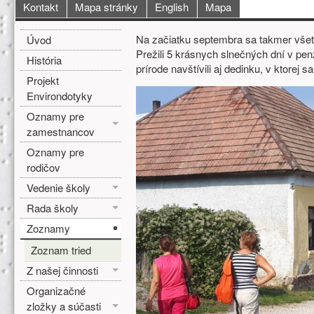
Hlavné menu
Kontakt
Mapa stránky
English
Mapa
Bočné menu
Hlavná obsah
Na začiatku septembra sa takmer všetci
Úvod
Prežili 5 krásnych slnečných dní v pe
História
prírode navštívili aj dedinku, v ktorej 
Projekt
Environdotyky
Oznamy pre
zamestnancov
Oznamy pre
rodičov
Vedenie školy
Rada školy
Zoznamy
Zoznam tried
Z našej činnosti
Organizačné
zložky a súčasti