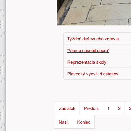
Týždeň duševného zdravia
"Vieme násobiť dobro"
Reprezentácia školy
Plavecký výcvik šiestakov
Začiatok
Predch.
1
2
Nasl.
Koniec