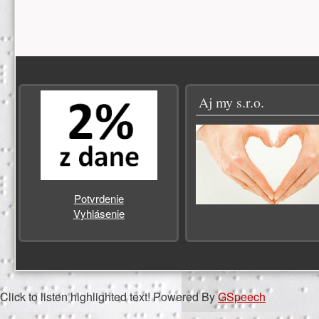
Zápätie
Aj my s.r.o.
Potvrdenie
Vyhlásenie
Click to listen highlighted text!
Powered By
GSpeech