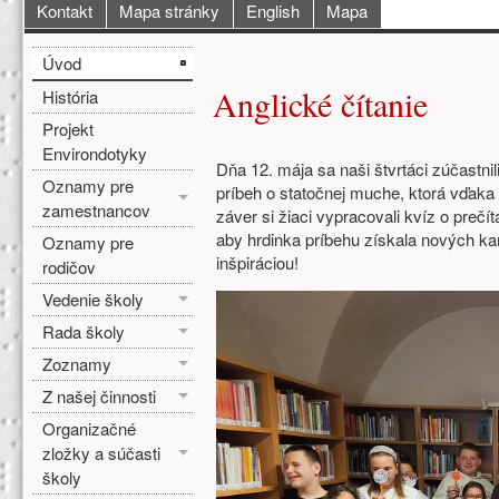
Hlavné menu
Kontakt
Mapa stránky
English
Mapa
Bočné menu
Hlavná obsah
Úvod
Anglické čítanie
História
Projekt
Environdotyky
Dňa 12. mája sa naši štvrtáci zúčastnil
Oznamy pre
príbeh o statočnej muche, ktorá vďaka 
zamestnancov
záver si žiaci vypracovali kvíz o prečít
aby hrdinka príbehu získala nových 
Oznamy pre
inšpiráciou!
rodičov
Vedenie školy
Rada školy
Zoznamy
Z našej činnosti
Organizačné
zložky a súčasti
školy