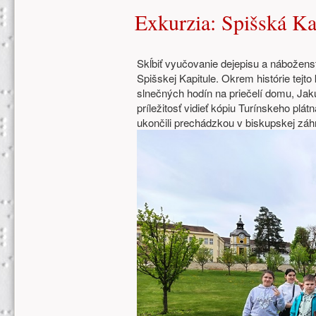
Exkurzia: Spišská Ka
Skĺbiť vyučovanie dejepisu a nábožen
Spišskej Kapitule. Okrem histórie tej
slnečných hodín na priečelí domu, Jak
príležitosť vidieť kópiu Turínskeho plát
ukončili prechádzkou v biskupskej zá