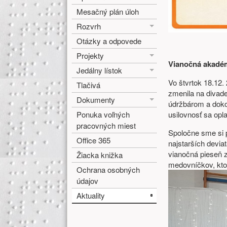
Mesačný plán úloh
Rozvrh
Otázky a odpovede
Projekty
Vianočná akadé
Jedálny lístok
Vo štvrtok 18.12.
Tlačivá
zmenila na divadel
Dokumenty
údržbárom a dokon
Ponuka voľných
usilovnosť sa oplat
pracovných miest
Spoločne sme si 
Office 365
najstarších devia
vianočná pieseň 
Žiacka knižka
medovníčkov, ktoré
Ochrana osobných
údajov
Aktuality