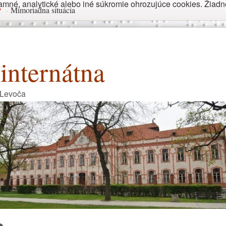
né, analytické alebo iné súkromie ohrozujúce cookies. Žiadne 
y
-
Mimoriadna situácia
internátna
 Levoča