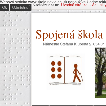
Webová stránka www.skola.nevidiaci.sk nepoužíva žiadne reklam
Nachádzate sa tu
Úvodná stránka
Aktualit
Nachádzate sa tu:
-
Ok
Odmietnuť
Spojená škola 
Námestie Štefana Kluberta 2, 054 01