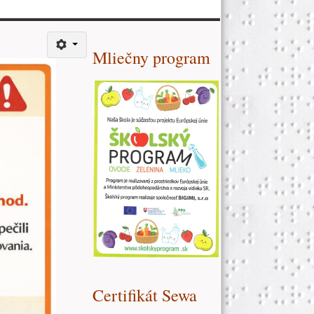
Ďalšie zdroje (pravý stĺpe
Mliečny program
Certifikát Sewa