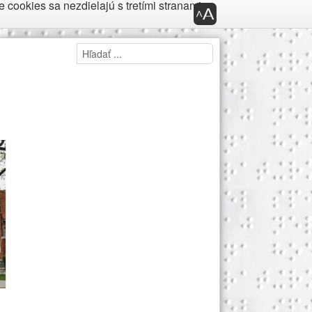
cookies sa nezdielajú s tretími stranami.
Panel nástroj
Panel prístupnosti
Hľadaj
Hľadať ...