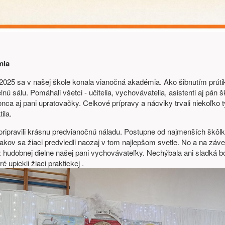
mia
 2025 sa v našej škole konala vianočná akadémia. Ako šibnutím prúti
nú sálu. Pomáhali všetci - učitelia, vychovávatelia, asistenti aj pán š
ca aj pani upratovačky. Celkové prípravy a nácviky trvali niekoľko t
ila.
pripravili krásnu predvianočnú náladu. Postupne od najmenších škôl
takov sa žiaci predviedli naozaj v tom najlepšom svetle. No a na záve
z hudobnej dielne našej pani vychovávateľky. Nechýbala ani sladká 
 upiekli žiaci praktickej .