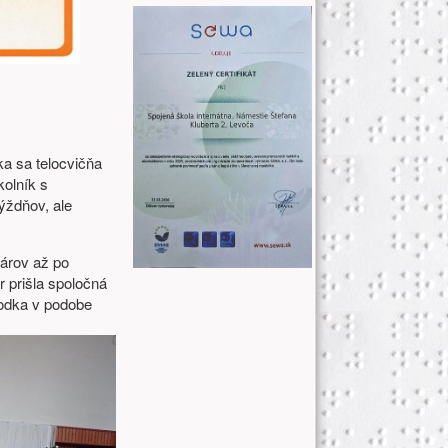
ka sa telocvičňa
kolník s
ýždňov, ale
károv až po
r prišla spoločná
bodka v podobe