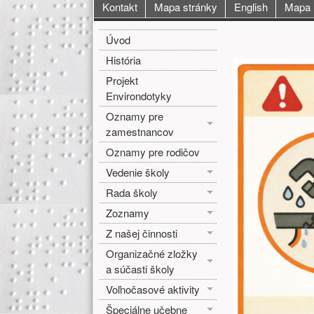
Hlavné menu
Kontakt
Mapa stránky
English
Mapa
Bočné menu
Hlavná o
Úvod
História
Projekt
Environdotyky
Oznamy pre
zamestnancov
Oznamy pre rodičov
Vedenie školy
Rada školy
Zoznamy
Z našej činnosti
Organizačné zložky
a súčasti školy
Voľnočasové aktivity
Špeciálne učebne