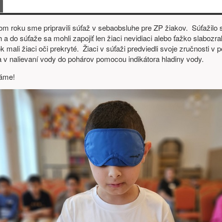
bsah
om roku sme pripravili súťaž v sebaobsluhe pre ZP žiakov. Súťažilo 
 a do súťaže sa mohli zapojiť len žiaci nevidiaci alebo ťažko slabozra
mali žiaci oči prekryté. Žiaci v súťaži predviedli svoje zručnosti v 
a v nalievaní vody do pohárov pomocou indikátora hladiny vody.
láme!