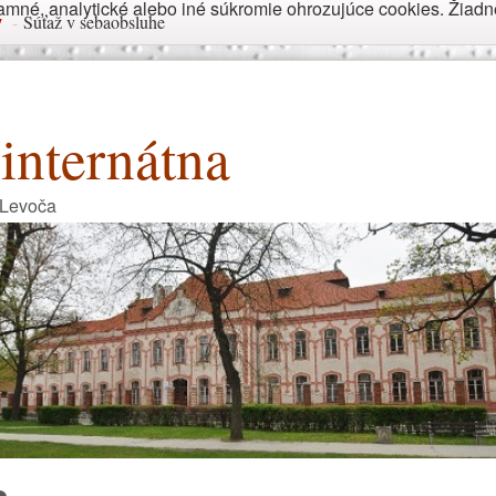
né, analytické alebo iné súkromie ohrozujúce cookies. Žiadne 
y
-
Súťaž v sebaobsluhe
internátna
 Levoča