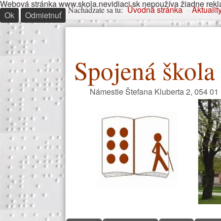
Webová stránka www.skola.nevidiaci.sk nepoužíva žiadne reklam
Nachádzate sa tu
Úvodná stránka
Aktualit
Nachádzate sa tu:
-
Ok
Odmietnuť
Spojená škola 
Námestie Štefana Kluberta 2, 054 01