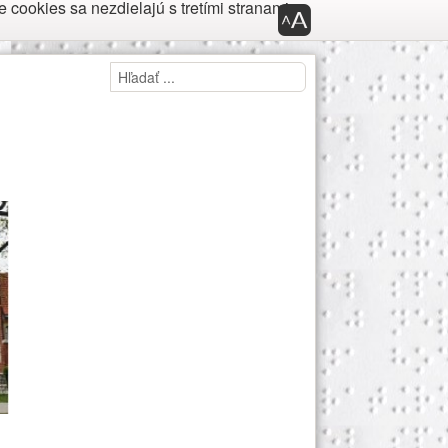
cookies sa nezdielajú s tretími stranami.
Panel nástroj
Panel prístupnosti
Hľadaj
Hľadať ...