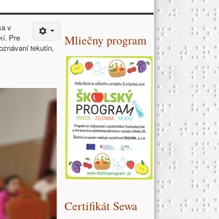
Ďalšie zdroje (pravý stĺpe
sa v
kí. Pre
Mliečny program
poznávaní tekutín,
Certifikát Sewa