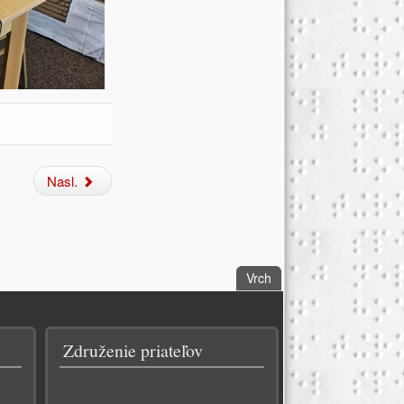
Nasl.
. Choď na vrch stánky.
Vrch
Združenie priateľov