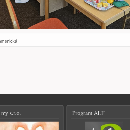
amenická
 my s.r.o.
Program ALF