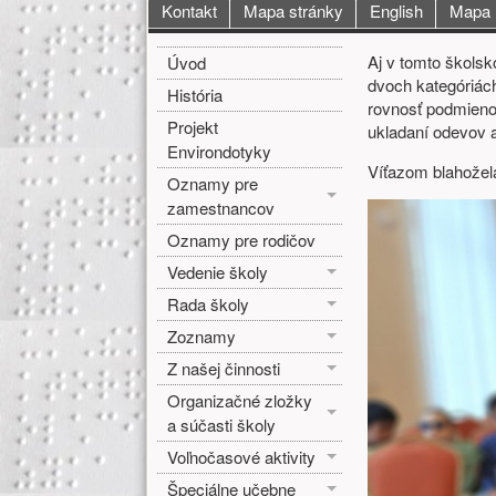
Hlavné menu
Kontakt
Mapa stránky
English
Mapa
Bočné menu
Hlavná o
Aj v tomto školsk
Úvod
dvoch kategóriách
História
rovnosť podmienok 
Projekt
ukladaní odevov 
Environdotyky
Víťazom blahože
Oznamy pre
zamestnancov
Oznamy pre rodičov
Vedenie školy
Rada školy
Zoznamy
Z našej činnosti
Organizačné zložky
a súčasti školy
Voľnočasové aktivity
Špeciálne učebne