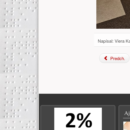
Napísal:
Viera K
Predch.
Zápätie
Aj