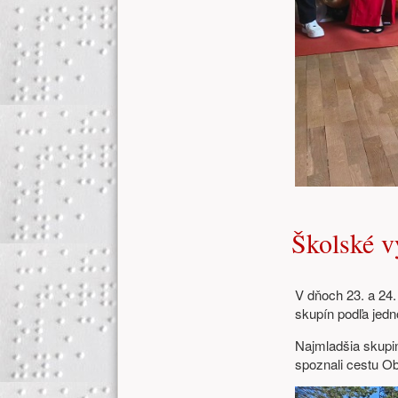
Školské v
V dňoch 23. a 24. 
skupín podľa jedno
Najmladšia skupin
spoznali cestu Ob