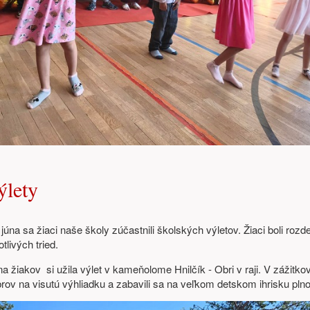
ýlety
júna sa žiaci naše školy zúčastnili školských výletov. Žiaci boli rozd
tlivých tried.
a žiakov si užila výlet v kameňolome Hnilčík - Obri v raji. V zážitk
rov na visutú výhliadku a zabavili sa na veľkom detskom ihrisku pl