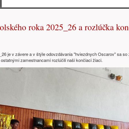
bsah
olského roka 2025_26 a rozlúčka kon
26 je v závere a v štýle odovzdávania "hviezdnych Oscarov" sa so ž
ostatnými zamestnancami rozlúčili naši končiaci žiaci.