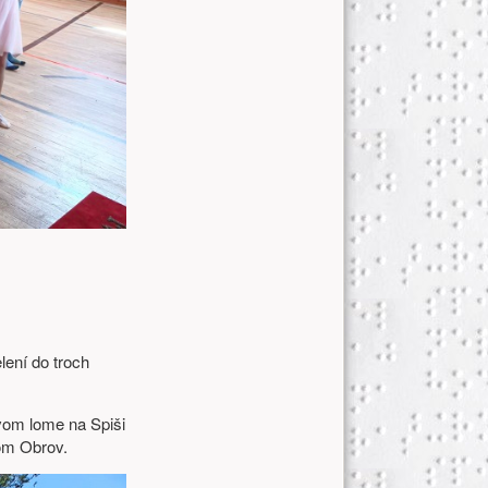
elení do troch
ovom lome na Spiši
nom Obrov.