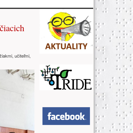
Ďalšie zdroje (pravý stĺpe
čiacich
iakmi, učiteľmi,