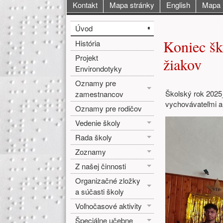
Hlavné menu
Kontakt
Mapa stránky
English
Mapa
Bočné menu
Hlavná o
Úvod
Koniec šk
História
Projekt
žiakov
Environdotyky
Oznamy pre
Školský rok 2025_
zamestnancov
vychovávateľmi a 
Oznamy pre rodičov
Vedenie školy
Rada školy
Zoznamy
Z našej činnosti
Organizačné zložky
a súčasti školy
Voľnočasové aktivity
Špeciálne učebne