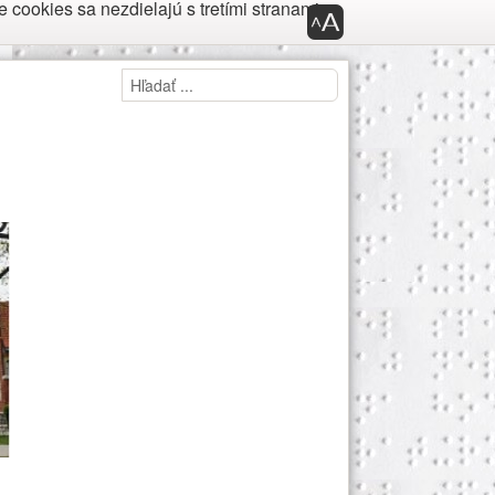
cookies sa nezdielajú s tretími stranami.
Panel nástroj
Panel prístupnosti
Hľadaj
Hľadať ...