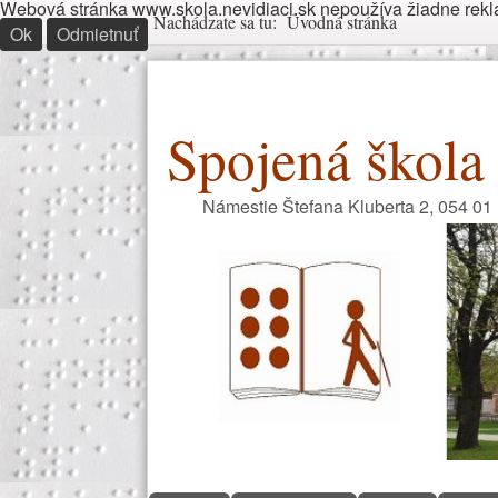
Webová stránka www.skola.nevidiaci.sk nepoužíva žiadne reklam
Nachádzate sa tu
Nachádzate sa tu:
Úvodná stránka
Ok
Odmietnuť
Spojená škola 
Námestie Štefana Kluberta 2, 054 01